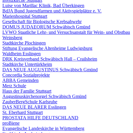
Brenzkirche Stuttgart
Luise von Marillac Klinik, Bad Überkingen
BdJA Bund Jugendfarmen und Aktivspielplätze e. V.
Marienhospital Stuttgart
Gesellschaft für Biologische Krebsabwehr
DOMUS JUDAEORUM Schwäbisch Gmünd
LVWO Staatliche Lehr- und Versuchsanstalt für Wein- und Obstbau
Weinsberg
Stadtkirche Plochingen
Stiftung Evangelische Altenheime Ludwigsburg
Waldheim Esslingen
DRK Kreisverband Schwäbisch Hall – Crailsheim
Stadtkirche Untertürkheim
DAS NEUE AUGUSTINUS Schwäbisch Gmünd
Concordia Sozialprojekte
ABBA Gemeinden
Merz Schule
Haus der Familie Stuttgart
Augustinuskirchenorgel Schwäbisch Gmünd
ZauberBergSchule Karlsruhe
DAS NEUE BLARER Esslingen
St. Eberhard Stuttgart
PROSTATA HILFE DEUTSCHLAND
proBiene
Evangelische Landeskirche in Württemberg