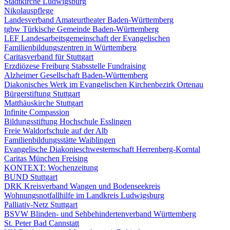
Stadtkirche Ludwigsburg
Nikolauspflege
Landesverband Amateurtheater Baden-Württemberg
tgbw Türkische Gemeinde Baden-Württemberg
LEF Landesarbeitsgemeinschaft der Evangelischen
Familienbildungszentren in Württemberg
Caritasverband für Stuttgart
Erzdiözese Freiburg Stabsstelle Fundraising
Alzheimer Gesellschaft Baden-Württemberg
Diakonisches Werk im Evangelischen Kirchenbezirk Ortenau
Bürgerstiftung Stuttgart
Matthäuskirche Stuttgart
Infinite Compassion
Bildungsstiftung Hochschule Esslingen
Freie Waldorfschule auf der Alb
Familienbildungsstätte Waiblingen
Evangelische Diakonieschwesternschaft Herrenberg-Korntal
Caritas München Freising
KONTEXT: Wochenzeitung
BUND Stuttgart
DRK Kreisverband Wangen und Bodenseekreis
Wohnungsnotfallhilfe im Landkreis Ludwigsburg
Palliativ-Netz Stuttgart
BSVW Blinden- und Sehbehindertenverband Württemberg
St. Peter Bad Cannstatt