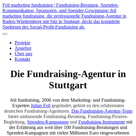
Feil marketing fundraising | Fundraising-Beratung, Spenden-
Kommunikation, Sponsoren- und Spender-Gewinnung: feil
marketing fundraising, die professionelle Fundraising-Agentur in
Baden-Württemberg mit Sitz in Stuttgart, deckt das komplette
Spektrum des Social-Profit-Fundraising ab.
Projekte
Angebot
Über uns
Kontakt
Die Fundraising-Agentur in
Stuttgart
feil fundraising, 2006 von dem Marketing- und Fundraising-
Experten
Julian Feil
gegründet, gehört zu den erfahrensten
deutschen Fundraising-Agenturen.
Das Fundraising-Agentur-Team
bietet umfassende Fundraising-Beratung, Fundraising-Prozess-
Begleitung,
Spenden-Kampagnen
und
Fundraising-Instrumente
mit
der Erfahrung aus weit über 100 Fundraising-Beratungen und
Spenden-Kampagnen mit vielen Millionen Euro eingeworbenen