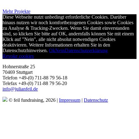
Mehr Projekte
Diese Webseite nutzt unbedingt erforderliche Cookies. Darüber
hinaus nutzen wir noch komfortbezogenen Cookies sowie Cookies
zu Analyse & Tracking-Zwecken. Wenn Sie damit einverstanden
sind, so klicken Sie bitte auf OK, andernfalls können Sie mit einem
Klick auf "Nein", alle nicht absolut notwendigen Cookies
deaktivieren. Weitere Informationen erhalten Sie in den
Datenschutzhinweisen.
Ok
Nein
Datenschutzerklärung
Revoke cookies
Hohnerstraße 25
70469 Stuttgart
Telefon +49-(0) 711-88 79 56-18
Telefax +49-(0) 711-88 79 56-20
info@julianfeil.de
© feil fundraising, 2026 |
Impressum
|
Datenschutz