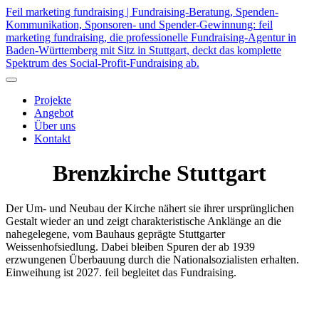
Feil marketing fundraising | Fundraising-Beratung, Spenden-
Kommunikation, Sponsoren- und Spender-Gewinnung: feil
marketing fundraising, die professionelle Fundraising-Agentur in
Baden-Württemberg mit Sitz in Stuttgart, deckt das komplette
Spektrum des Social-Profit-Fundraising ab.
Projekte
Angebot
Über uns
Kontakt
Brenzkirche Stuttgart
Der Um- und Neubau der Kirche nähert sie ihrer ursprünglichen
Gestalt wieder an und zeigt charakteristische Anklänge an die
nahegelegene, vom Bauhaus geprägte Stuttgarter
Weissenhofsiedlung. Dabei bleiben Spuren der ab 1939
erzwungenen Überbauung durch die Nationalsozialisten erhalten.
Einweihung ist 2027. feil begleitet das Fundraising.