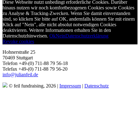
Diese Webseite nutzt unbedingt erforderliche Cookies. Darüber
hinaus nutzen wir noch komfortbezogenen Cookies sowie Cookies
zu Analyse & Tracking-Zwecken. Wenn Sie damit einverstanden
sind, so klicken Sie bitte auf OK, andernfalls können Sie mit einem
Klick auf "Nein", alle nicht absolut notwendigen Cookies
deaktivieren. Weitere Informationen erhalten Sie in den
Datenschutzhinweisen.
Ok
Nein
Datenschutzerklärung
Revoke cookies
Hohnerstraße 25
70469 Stuttgart
Telefon +49-(0) 711-88 79 56-18
Telefax +49-(0) 711-88 79 56-20
info@julianfeil.de
© feil fundraising, 2026 |
Impressum
|
Datenschutz