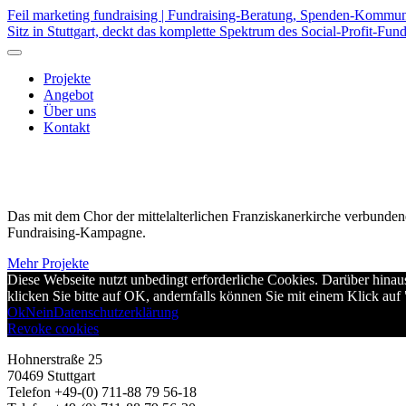
Feil marketing fundraising | Fundraising-Beratung, Spenden-Kommun
Sitz in Stuttgart, deckt das komplette Spektrum des Social-Profit-Fund
Projekte
Angebot
Über uns
Kontakt
Das mit dem Chor der mittelalterlichen Franziskanerkirche verbundene
Fundraising-Kampagne.
Mehr Projekte
Diese Webseite nutzt unbedingt erforderliche Cookies. Darüber hin
klicken Sie bitte auf OK, andernfalls können Sie mit einem Klick auf
Ok
Nein
Datenschutzerklärung
Revoke cookies
Hohnerstraße 25
70469 Stuttgart
Telefon +49-(0) 711-88 79 56-18