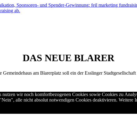
ikation, Sponsoren- und Spender-Gewinnung: feil marketing fundraisin
raising ab.
DAS NEUE BLARER
 Gemeindehaus am Blarerplatz soll ein der Esslinger Stadtgesellschaft 
aus nutzen wir noch komfortbezogenen Cookies sowie Cookies zu Analy
 "Nein", alle nicht absolut notwendigen Cookies deaktivieren. Weitere 